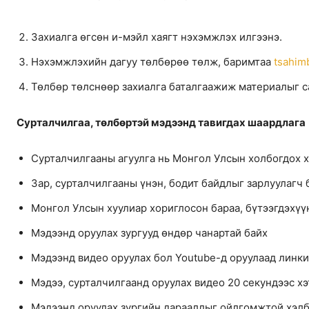
Захиалга өгсөн и-мэйл хаягт нэхэмжлэх илгээнэ.
Нэхэмжлэхийн дагуу төлбөрөө төлж, баримтаа
tsahim
Төлбөр төлснөөр захиалга баталгаажиж материалыг с
Сурталчилгаа, төлбөртэй мэдээнд тавигдах шаардлага
Сурталчилгааны агуулга нь Монгол Улсын холбогдох 
Зар, сурталчилгааны үнэн, бодит байдлыг зарлуулагч 
Монгол Улсын хуулиар хориглосон бараа, бүтээгдэхүүн
Мэдээнд оруулах зургууд өндөр чанартай байх
Мэдээнд видео оруулах бол Youtube-д оруулаад линки
Мэдээ, сурталчилгаанд оруулах видео 20 секундээс хэ
Мэдээнд оруулах зургийн дарааллыг ойлгомжтой хэл