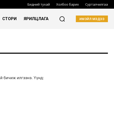
Бидний тухай
Холбоо барих
Сурталчилгаа
СТОРИ
ЯРИЛЦЛАГА
ИМЭЙЛ МЭДЭЭ
й бичиж илгээнэ. Үүнд:
БҮРТГҮҮЛЭХ
 нөхцөлүүдтэй
танилцсан.