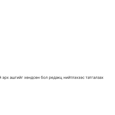
й эрх ашгийг хөндсөн бол редакц нийтлэхээс татгалзах