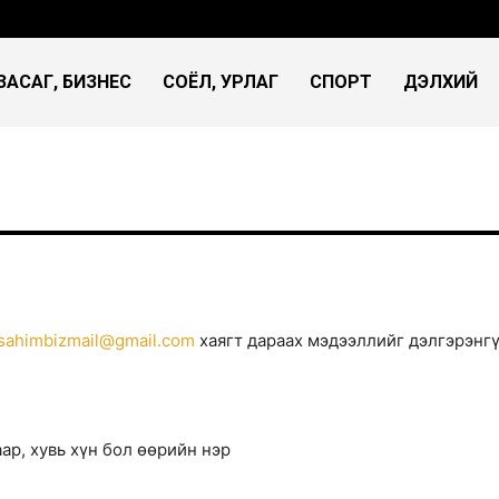
ЗАСАГ, БИЗНЕС
СОЁЛ, УРЛАГ
СПОРТ
ДЭЛХИЙ
sahimbizmail@gmail.com
хаягт дараах мэдээллийг дэлгэрэнгү
рийн мэдээ, мэдээллийг шуурхай аваарай.
ар, хувь хүн бол өөрийн нэр
Би
үйлчилгээний