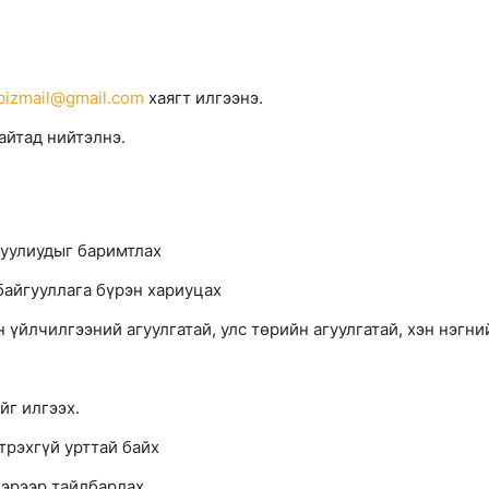
bizmail@gmail.com
хаягт илгээнэ.
айтад нийтэлнэ.
хуулиудыг баримтлах
байгууллага бүрэн хариуцах
 үйлчилгээний агуулгатай, улс төрийн агуулгатай, хэн нэгни
йг илгээх.
трэхгүй урттай байх
бэрээр тайлбарлах