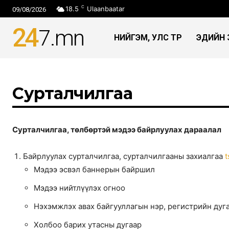
C
18.5
Ulaanbaatar
09/08/2026
24
7
.mn
НИЙГЭМ, УЛС ТӨР
ЭДИЙН 
Сурталчилгаа
Сурталчилгаа, төлбөртэй мэдээ байрлуулах дараалал
Байрлуулах сурталчилгаа, сурталчилгааны захиалгаа
t
Имэйл мэдээ
Мэдээ эсвэл баннерын байршил
Мэдээ нийтлүүлэх огноо
Та имэйл хаягаа бүртгүүлэн тухайн өд
Нэхэмжлэх авах байгууллагын нэр, регистрийн дуга
Холбоо барих утасны дугаар