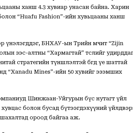
ьцааны ханш 4.3 хувиар унасан байна. Харин
ухайн өдрийн мэдээ, мэдээллийг
 болон “Huafu Fashion”-ийн хувьцааны ханш
Би
үйлчилгээний
 үнэлэгддэг, БНХАУ-ын Төрийн өмчит “Zijin
олын зэс-алтны “Хармагтай” төслийг удирдда
итай стратегийн түншлэлтэй бөгөөд үе шаттай
дүнд “Xanadu Mines”-ийн 50 хувийг эзэмших
омпаниуд Шинжаан-Уйгурын бүс нутагт үйл
 хувцас болон бусад бүтээгдэхүүний үйлдвэр
х шахалтад ороод байгаа аж.