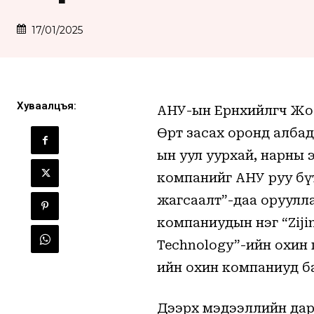
17/01/2025
Хуваалцъя:
АНУ-ын Ерөнхийлөгч Ж
Өөртөө засах оронд алб
ын уул уурхай, нарны 
компанийг АНУ руу бү
жагсаалт”-даа оруулл
компаниудын нэг “Ziji
Technology”-ийн охин 
ийн охин компаниуд б
Имэйл мэдээ
Дээрх мэдээллийн дар