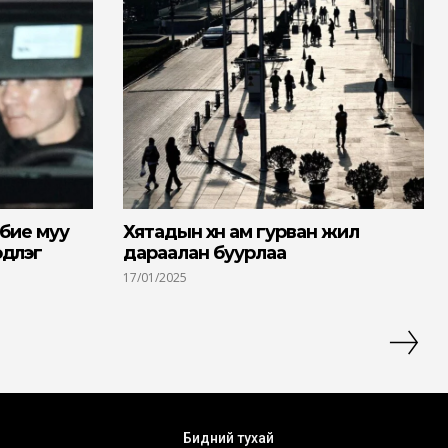
бие муу
Хятадын хүн ам гурван жил
үүлэг
дараалан буурлаа
17/01/2025
Бидний тухай