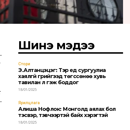
Шинэ мэдээ
-
7
Стори
Э.Алтанцэцэг: Тэр үед сургуулиа
хаялгүй гүрийгээд төгссөнөө хувь
тавилан л гэж боддог
18/01/2025
r
-
Ярилцлага
Алиша Нофлок: Монголд аялах бол
тэсвэр, тэвчээртэй байх хэрэгтэй
18/01/2025