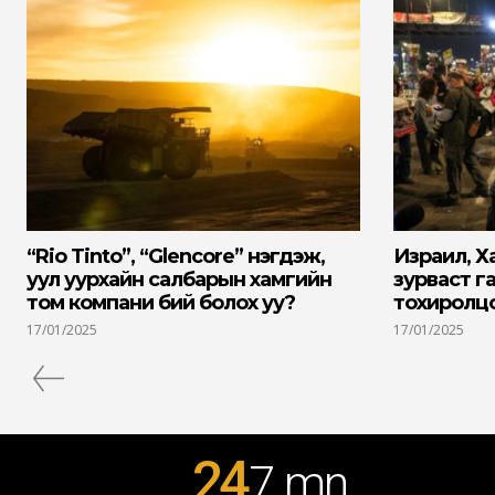
“Rio Tinto”, “Glencore” нэгдэж,
Израил, Х
уул уурхайн салбарын хамгийн
зурваст г
том компани бий болох уу?
тохиролцо
17/01/2025
17/01/2025
24
7
.mn