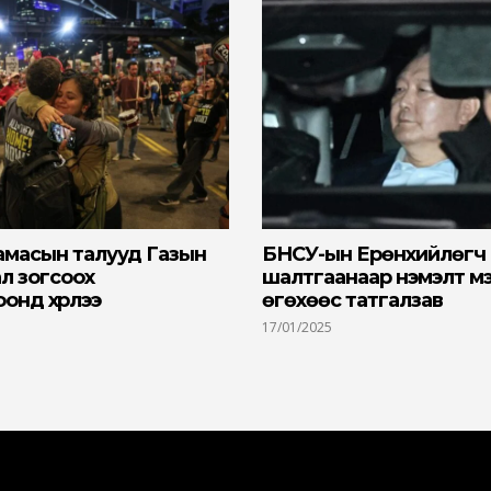
амасын талууд Газын
БНСУ-ын Ерөнхийлөгч 
ал зогсоох
шалтгаанаар нэмэлт мэд
онд хүрлээ
өгөхөөс татгалзав
17/01/2025