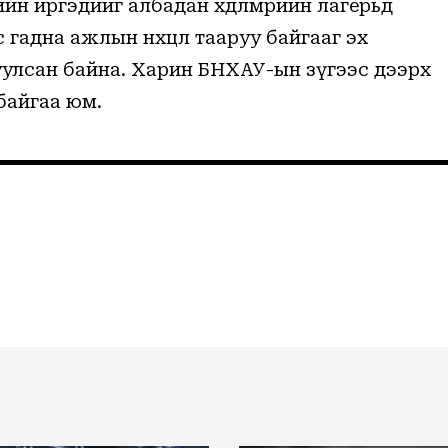
н иргэдийг албадан хөдөлмөрийн лагерьд
гадна ажлын нөхцөл тааруу байгааг эх
лсан байна. Харин БНХАУ-ын зүгээс дээрх
байгаа юм.