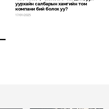
уурхайн салбарын хамгийн том
компани бий болох уу?
17/01/2025