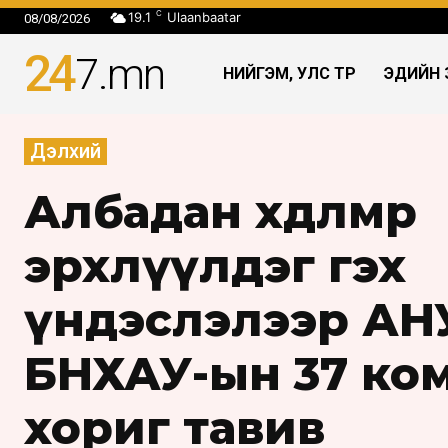
C
19.1
Ulaanbaatar
08/08/2026
24
7
.mn
НИЙГЭМ, УЛС ТӨР
ЭДИЙН 
Дэлхий
Албадан хөдөлмөр
эрхлүүлдэг гэх
үндэслэлээр АН
БНХАУ-ын 37 ко
хориг тавив