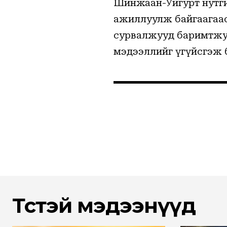
Шинжаан-Уйгурт нутгий
ажиллуулж байгаагаас 
сурвалжууд баримтжуу
мэдээллийг үгүйсгэж 
Төстэй мэдээнүүд