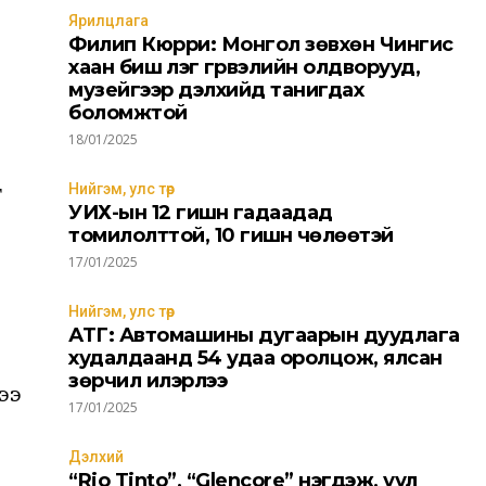
Ярилцлага
БҮРТГҮҮЛЭХ
Филип Кюрри: Монгол зөвхөн Чингис
хаан биш үлэг гүрвэлийн олдворууд,
музейгээр дэлхийд танигдах
 нөхцөлүүдтэй
танилцсан.
боломжтой
18/01/2025
Нийгэм, улс төр
г
УИХ-ын 12 гишүүн гадаадад
томилолттой, 10 гишүүн чөлөөтэй
17/01/2025
Нийгэм, улс төр
АТГ: Автомашины дугаарын дуудлага
худалдаанд 54 удаа оролцож, ялсан
зөрчил илэрлээ
ээ
17/01/2025
Дэлхий
“Rio Tinto”, “Glencore” нэгдэж, уул