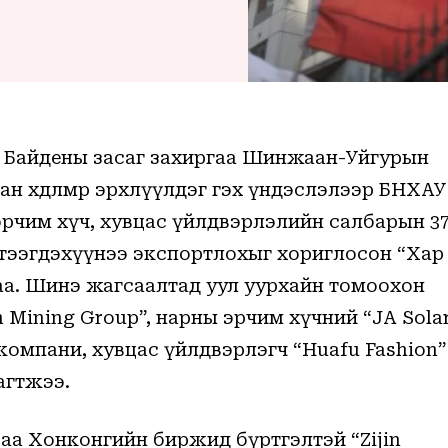
о Байдены засаг захиргаа Шинжаан-Уйгурын
адан хөдөлмөр эрхлүүлдэг гэх үндэслэлээр БНХАУ
эрчим хүч, хувцас үйлдвэрлэлийн салбарын 3
тээгдэхүүнээ экспортлохыг хориглосон “Хар
аа. Шинэ жагсаалтад уул уурхайн томоохон
n Mining Group”, нарны эрчим хүчний “JA Sola
компани, хувцас үйлдвэрлэгч “Huafu Fashion”
агтжээ.
аа Хонконгийн биржид бүртгэлтэй “Zijin