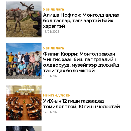
Ярилцлага
Алиша Нофлок: Монголд аялах
бол тэсвэр, тэвчээртэй байх
хэрэгтэй
18/01/2025
Ярилцлага
Филип Кюрри: Монгол зөвхөн
Чингис хаан биш үлэг гүрвэлийн
олдворууд, музейгээр дэлхийд
танигдах боломжтой
18/01/2025
Нийгэм, улс төр
УИХ-ын 12 гишүүн гадаадад
томилолттой, 10 гишүүн чөлөөтэй
17/01/2025