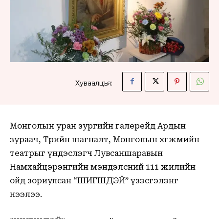
Хуваалцъя:
Монголын уран зургийн галерейд Ардын
зураач, Төрийн шагналт, Монголын хөгжмийн
театрыг үндэслэгч Лувсаншаравын
Намхайцэрэнгийн мэндэлсний 111 жилийн
ойд зориулсан “ШИГШДЭЙ” үзэсгэлэнг
нээлээ.