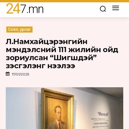
24
7
.mn
Соёл, урлаг
Л.Намхайцэрэнгийн
мэндэлсний 111 жилийн ойд
зориулсан “Шигшдэй”
үзэсгэлэнг нээлээ
17/01/2025