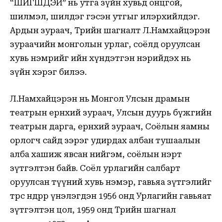
“ШИГШДЭЙ” нь утга зүйн хувьд онцгой,
шилмэл, шилдэг гэсэн утгыг илэрхийлдэг.
Ардын зураач, Төрийн шагналт Л.Намхайцэрэн
зураачийн монголын урлаг, соёлд оруулсан
хувь нэмрийг ийн хүндэтгэн нэрийдэх нь
зүйн хэрэг билээ.
Л.Намхайцэрэн нь Монгол Улсын драмын
театрын ерөнхий зураач, Улсын дуурь бүжгийн
театрын дарга, ерөнхий зураач, Соёлын яамны
орлогч сайд зэрэг удирдах албан тушаалын
алба хашиж явсан нийгэм, соёлын нэрт
зүтгэлтэн байв. Соёл урлагийн салбарт
оруулсан түүний хувь нэмэр, гавьяа зүтгэлийг
төрөөс өндрөөр үнэлэгдэн 1956 онд Урлагийн гавьяат
зүтгэлтэн цол, 1959 онд Төрийн шагнал