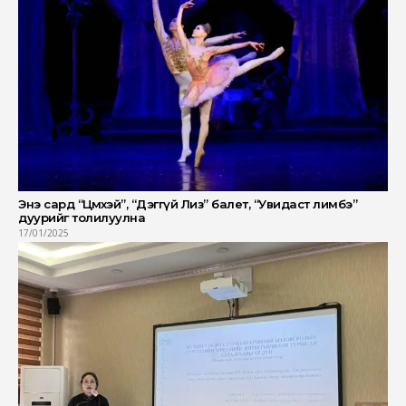
Энэ сард “Цөмөөхэй”, “Дэггүй Лиз” балет, “Увидаст лимбэ”
дуурийг толилуулна
17/01/2025