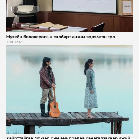
Музейн боловсролын салбарт анхны эрдэмтэн төрлөө
17/01/2025
Хайрттайгаа, 90-ээд оны амьдралаа санагалзахаар ижий