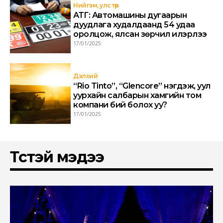
Нийгэм, улс төр
АТГ: Автомашины дугаарын
дуудлага худалдаанд 54 удаа
оролцож, ялсан зөрчил илэрлээ
17/01/2025
Дэлхий
“Rio Tinto”, “Glencore” нэгдэж, уул
уурхайн салбарын хамгийн том
компани бий болох уу?
17/01/2025
Төстэй мэдээ