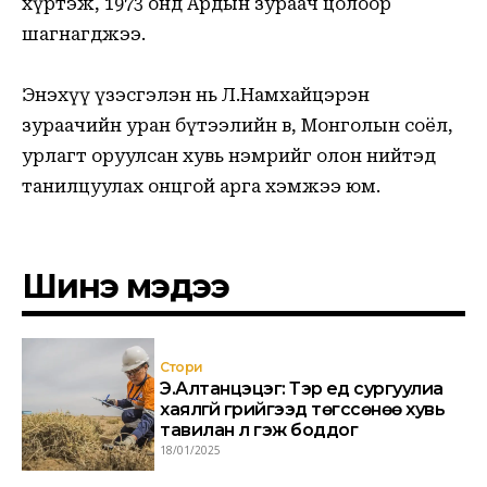
хүртэж, 1973 онд Ардын зураач цолоор
шагнагджээ.
Энэхүү үзэсгэлэн нь Л.Намхайцэрэн
зураачийн уран бүтээлийн өв, Монголын соёл,
урлагт оруулсан хувь нэмрийг олон нийтэд
танилцуулах онцгой арга хэмжээ юм.
Шинэ мэдээ
Стори
Э.Алтанцэцэг: Тэр үед сургуулиа
хаялгүй гүрийгээд төгссөнөө хувь
тавилан л гэж боддог
18/01/2025