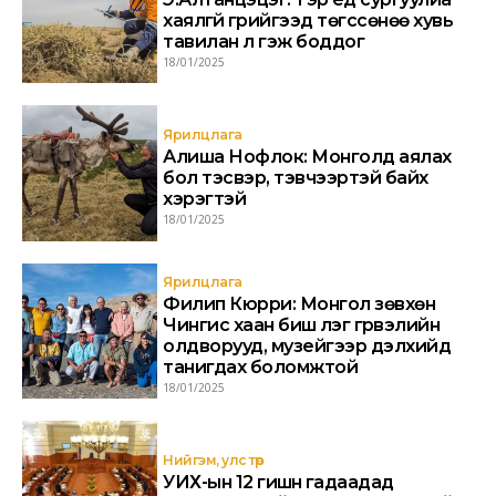
хаялгүй гүрийгээд төгссөнөө хувь
тавилан л гэж боддог
18/01/2025
Ярилцлага
Алиша Нофлок: Монголд аялах
бол тэсвэр, тэвчээртэй байх
хэрэгтэй
18/01/2025
Ярилцлага
Филип Кюрри: Монгол зөвхөн
Чингис хаан биш үлэг гүрвэлийн
олдворууд, музейгээр дэлхийд
танигдах боломжтой
18/01/2025
Нийгэм, улс төр
УИХ-ын 12 гишүүн гадаадад