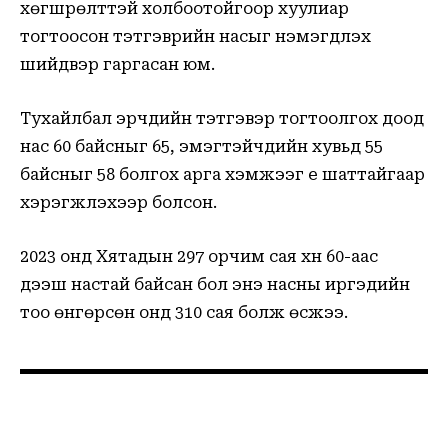
хөгшрөлттэй холбоотойгоор хуулиар
тогтоосон тэтгэврийн насыг нэмэгдүүлэх
шийдвэр гаргасан юм.
Тухайлбал эрчүүдийн тэтгэвэр тогтоолгох доод
нас 60 байсныг 65, эмэгтэйчүүдийн хувьд 55
байсныг 58 болгох арга хэмжээг үе шаттайгаар
хэрэгжүүлэхээр болсон.
2023 онд Хятадын 297 орчим сая хүн 60-аас
дээш настай байсан бол энэ насны иргэдийн
тоо өнгөрсөн онд 310 сая болж өсжээ.