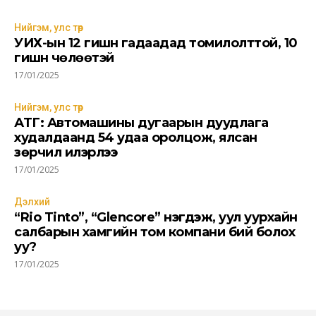
Нийгэм, улс төр
УИХ-ын 12 гишүүн гадаадад томилолттой, 10
гишүүн чөлөөтэй
17/01/2025
Нийгэм, улс төр
АТГ: Автомашины дугаарын дуудлага
худалдаанд 54 удаа оролцож, ялсан
зөрчил илэрлээ
17/01/2025
Дэлхий
“Rio Tinto”, “Glencore” нэгдэж, уул уурхайн
салбарын хамгийн том компани бий болох
уу?
17/01/2025