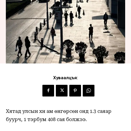
Хуваалцъя:
Хятад улсын хүн ам өнгөрсөн онд 1.3 саяар
буурч, 1 тэрбум 408 сая болжээ.