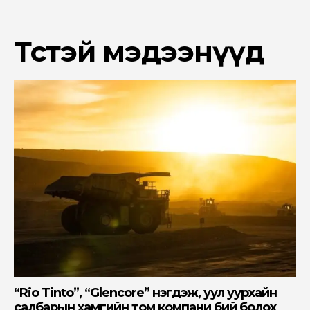
Төстэй мэдээнүүд
“Rio Tinto”, “Glencore” нэгдэж, уул уурхайн
салбарын хамгийн том компани бий болох