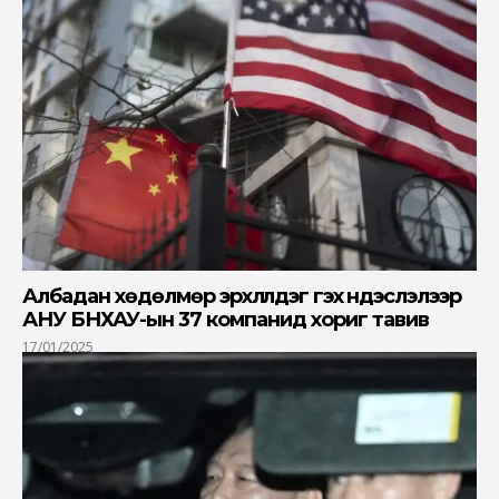
Албадан хөдөлмөр эрхлүүлдэг гэх үндэслэлээр
АНУ БНХАУ-ын 37 компанид хориг тавив
17/01/2025