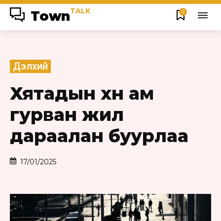
TALK
Town
0
Дэлхий
Хятадын хүн ам
гурван жил
дараалан буурлаа
17/01/2025