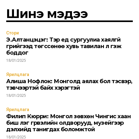
Шинэ мэдээ
Стори
Э.Алтанцэцэг: Тэр үед сургуулиа хаялгүй
гүрийгээд төгссөнөө хувь тавилан л гэж
Имэйл мэдээ
боддог
18/01/2025
Та имэйл хаягаа бүртгүүлэн тухайн өдрийн мэдээ,
мэдээллийг шуурхай аваарай.
Ярилцлага
Алиша Нофлок: Монголд аялах бол тэсвэр,
тэвчээртэй байх хэрэгтэй
18/01/2025
Ярилцлага
БҮРТГҮҮЛЭХ
Филип Кюрри: Монгол зөвхөн Чингис хаан
биш үлэг гүрвэлийн олдворууд, музейгээр
дэлхийд танигдах боломжтой
Би
үйлчилгээний нөхцөлүүдтэй
танилцсан.
18/01/2025