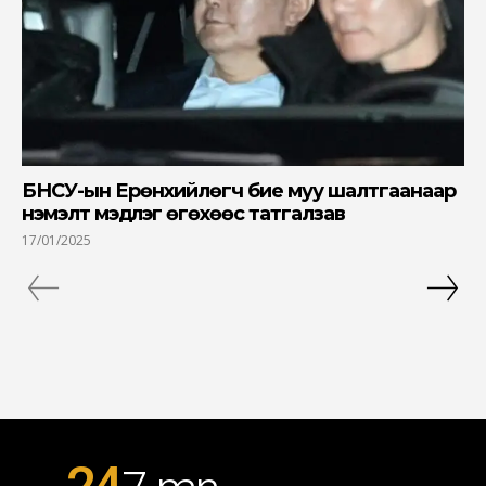
БНСУ-ын Ерөнхийлөгч бие муу шалтгаанаар
нэмэлт мэдүүлэг өгөхөөс татгалзав
17/01/2025