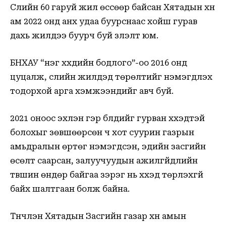
Сүүлийн 60 гаруй жил өссөөр байсан Хятадын хүн
ам 2022 онд анх удаа буурснаас хойш гурав
дахь жилдээ буурч буй үзүүлэлт юм.
БНХАУ “нэг хүүхдийн бодлого”-оо 2016 онд
цуцалж, сүүлийн жилүүдэд төрөлтийг нэмэгдүүлэх
тодорхой арга хэмжээнүүдийг авч буй.
2021 оноос эхлэн гэр бүлүүдийг гурван хүүхэдтэй
болохыг зөвшөөрсөн ч хот суурин газрын
амьдралын өртөг нэмэгдсэн, эдийн засгийн
өсөлт саарсан, залуучуудын ажилгүйдлийн
түвшин өндөр байгаа зэрэг нь хүүхэд төрүүлэхгүй
байх шалтгаан болж байна.
Түүнчлэн Хятадын Засгийн газар хүн амын