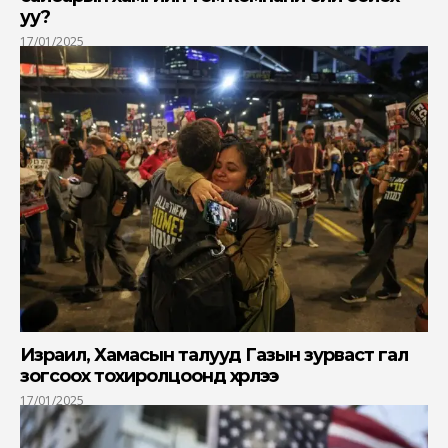
уу?
17/01/2025
Израил, Хамасын талууд Газын зурваст гал
зогсоох тохиролцоонд хүрлээ
17/01/2025