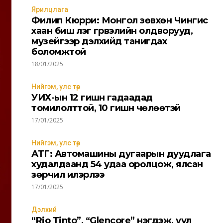
Ярилцлага
Филип Кюрри: Монгол зөвхөн Чингис
 нөхцөлүүдтэй
танилцсан.
хаан биш үлэг гүрвэлийн олдворууд,
музейгээр дэлхийд танигдах
боломжтой
18/01/2025
Нийгэм, улс төр
УИХ-ын 12 гишүүн гадаадад
томилолттой, 10 гишүүн чөлөөтэй
17/01/2025
Нийгэм, улс төр
АТГ: Автомашины дугаарын дуудлага
худалдаанд 54 удаа оролцож, ялсан
зөрчил илэрлээ
17/01/2025
Дэлхий
“Rio Tinto”, “Glencore” нэгдэж, уул