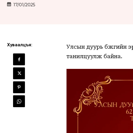
17/01/2025
Хуваалцъя:
Улсын дуурь бүжгийн 
танилцуулж байна.
Имэйл мэдээ
Та имэйл хаягаа бүртгүүлэн т