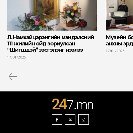
Л.Намхайцэрэнгийн мэндэлсний
Музейн б
111 жилийн ойд зориулсан
анхны эрд
“Шигшдэй” үзэсгэлэнг нээлээ
17/01/2025
17/01/2025
24
7
.mn