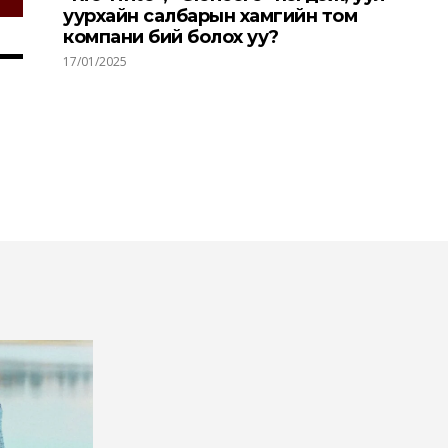
уурхайн салбарын хамгийн том
компани бий болох уу?
17/01/2025