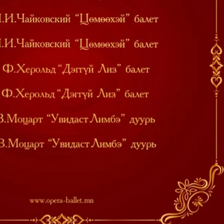
Би
үйлчилгээний