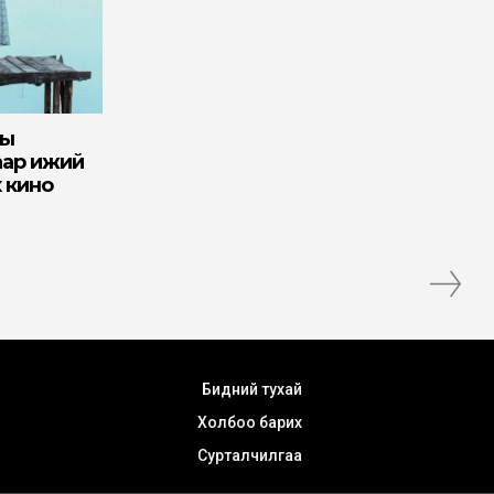
ны
аар ижий
х кино
Бидний тухай
Холбоо барих
Сурталчилгаа