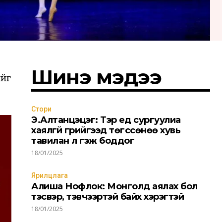
Шинэ мэдээ
ийг
Стори
Э.Алтанцэцэг: Тэр үед сургуулиа
хаялгүй гүрийгээд төгссөнөө хувь
тавилан л гэж боддог
18/01/2025
Ярилцлага
Алиша Нофлок: Монголд аялах бол
тэсвэр, тэвчээртэй байх хэрэгтэй
18/01/2025
БҮРТГҮҮЛЭХ