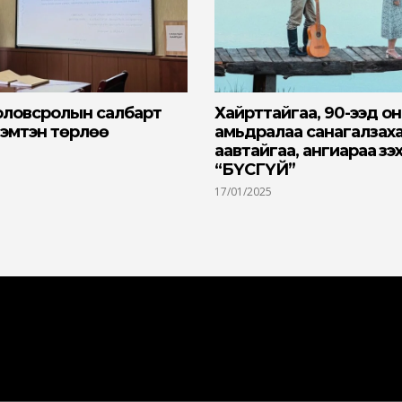
оловсролын салбарт
Хайрттайгаа, 90-ээд о
эмтэн төрлөө
амьдралаа санагалзах
аавтайгаа, ангиараа үзэ
“БҮСГҮЙ”
17/01/2025