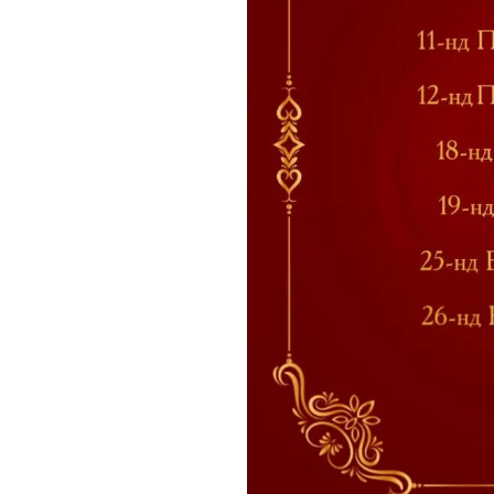
шуурхай аваарай.