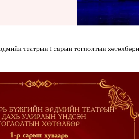
эрдмийн театрын I сарын тоглолтын хөтөлбөр
ухайн өдрийн мэдээ, мэдээллийг