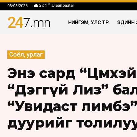
C
27.4
Ulaanbaatar
08/08/2026
24
7
.mn
НИЙГЭМ, УЛС ТӨР
ЭДИЙН 
Соёл, урлаг
Энэ сард “Цөмөөхэй
“Дэггүй Лиз” бал
“Увидаст лимбэ
дуурийг толилу