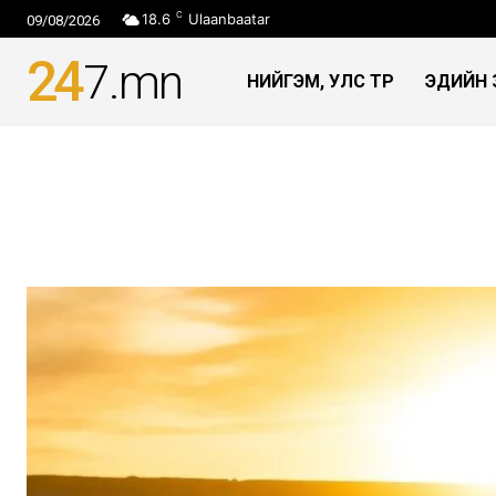
C
18.6
Ulaanbaatar
09/08/2026
24
7
.mn
НИЙГЭМ, УЛС ТӨР
ЭДИЙН 