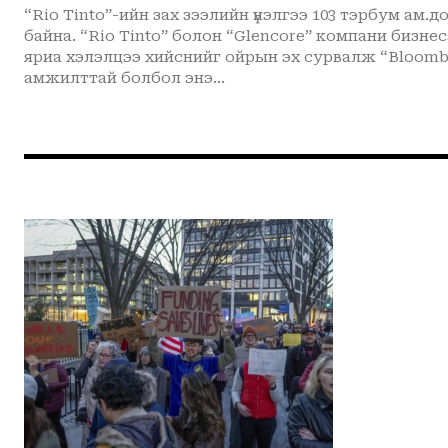
“Rio Tinto”-ийн зах зээлийн үнэлгээ 103 тэрбум ам
байна. “Rio Tinto” болон “Glencore” компани бизнесээ нэгтгэхээр анхан шатны
яриа хэлэлцээ хийснийг ойрын эх сурвалж “Bloomberg”
амжилттай болбол энэ...