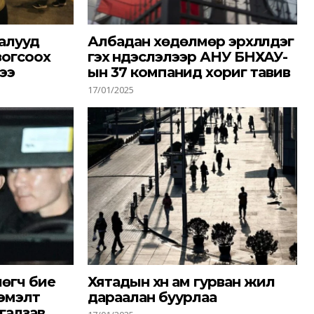
алууд
Албадан хөдөлмөр эрхлүүлдэг
зогсоох
гэх үндэслэлээр АНУ БНХАУ-
ээ
ын 37 компанид хориг тавив
17/01/2025
БҮРТГҮҮЛЭХ
 нөхцөлүүдтэй
танилцсан.
өгч бие
Хятадын хүн ам гурван жил
эмэлт
дараалан буурлаа
тгалзав