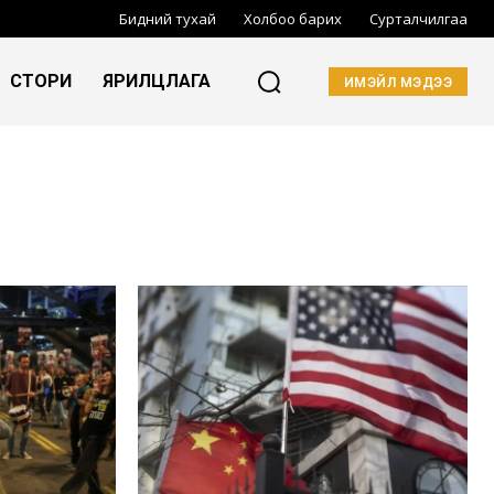
Бидний тухай
Холбоо барих
Сурталчилгаа
СТОРИ
ЯРИЛЦЛАГА
ИМЭЙЛ МЭДЭЭ