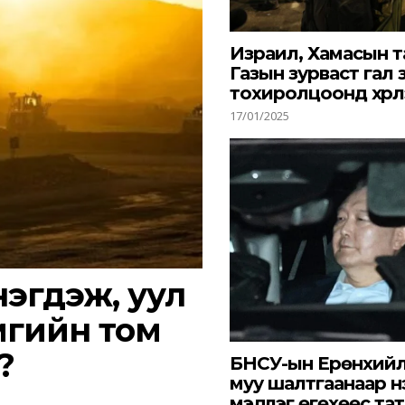
Израил, Хамасын т
Газын зурваст гал 
тохиролцоонд хүрл
17/01/2025
айн өдрийн мэдээ, мэдээллийг
Би
үйлчилгээний
 нэгдэж, уул
мгийн том
?
БНСУ-ын Ерөнхийл
муу шалтгаанаар н
мэдүүлэг өгөхөөс та