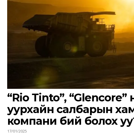
Имэйл мэдээ
Та имэйл хаягаа бүртгүүлэн тух
шуурхай аваарай.
“Rio Tinto”, “Glencore”
уурхайн салбарын ха
компани бий болох уу
17/01/2025