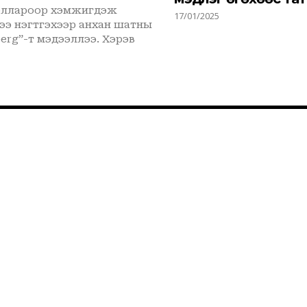
.доллароор хэмжигдэж
17/01/2025
-т мэдээллээ. Хэрэв