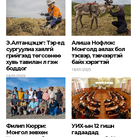
Э.Алтанцэцэг: Тэр үед
Алиша Нофлок:
сургуулиа хаялгүй
Монголд аялах бол
гүрийгээд төгссөнөө
тэсвэр, тэвчээртэй
хувь тавилан л гэж
байх хэрэгтэй
боддог
18/01/2025
18/01/2025
Филип Кюрри:
УИХ-ын 12 гишүүн
Монгол зөвхөн
гадаадад