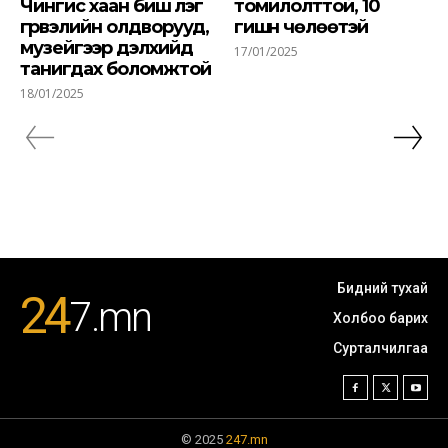
Чингис хаан биш үлэг
томилолттой, 10
гүрвэлийн олдворууд,
гишүүн чөлөөтэй
музейгээр дэлхийд
17/01/2025
танигдах боломжтой
18/01/2025
Бидний тухай
24
7
.mn
Холбоо барих
Сурталчилгаа
© 2025
247.mn