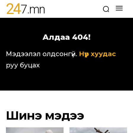
24
7
.mn
Алдаа 404!
Мэдээлэл олдсонгүй.
Нүүр хуудас
руу буцах
Шинэ мэдээ