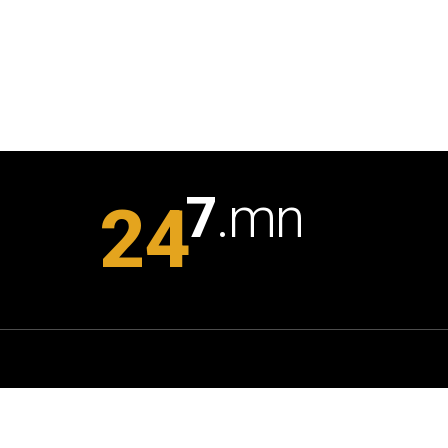
7
.mn
24