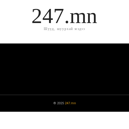
247.mn
Шууд, шуурхай мэдээ
© 2025
247.mn