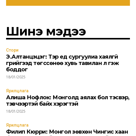
Шинэ мэдээ
Стори
Э.Алтанцэцэг: Тэр үед сургуулиа хаялгүй
гүрийгээд төгссөнөө хувь тавилан л гэж
боддог
18/01/2025
Ярилцлага
Алиша Нофлок: Монголд аялах бол тэсвэр,
тэвчээртэй байх хэрэгтэй
18/01/2025
Ярилцлага
Филип Кюрри: Монгол зөвхөн Чингис хаан