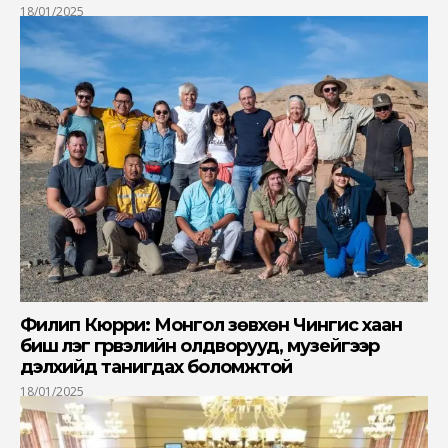
18/01/2025
Филип Кюрри: Монгол зөвхөн Чингис хаан
биш үлэг гүрвэлийн олдворууд, музейгээр
дэлхийд танигдах боломжтой
18/01/2025