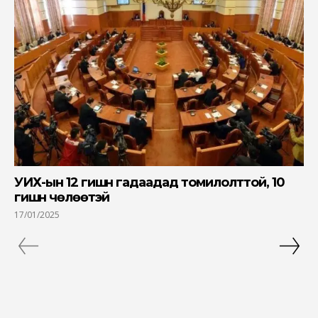
УИХ-ын 12 гишүүн гадаадад томилолттой, 10
гишүүн чөлөөтэй
17/01/2025