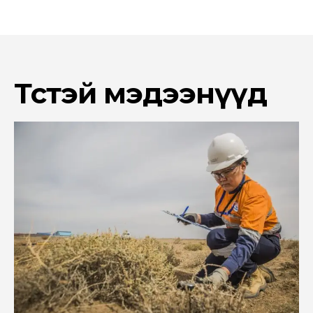
Төстэй мэдээнүүд