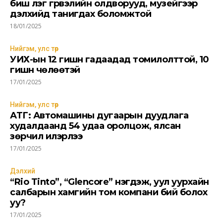
биш үлэг гүрвэлийн олдворууд, музейгээр
дэлхийд танигдах боломжтой
18/01/2025
Нийгэм, улс төр
УИХ-ын 12 гишүүн гадаадад томилолттой, 10
гишүүн чөлөөтэй
17/01/2025
Нийгэм, улс төр
АТГ: Автомашины дугаарын дуудлага
худалдаанд 54 удаа оролцож, ялсан
зөрчил илэрлээ
17/01/2025
Дэлхий
“Rio Tinto”, “Glencore” нэгдэж, уул уурхайн
салбарын хамгийн том компани бий болох
уу?
17/01/2025