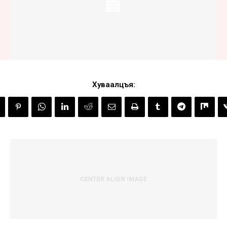
Хуваалцъя: