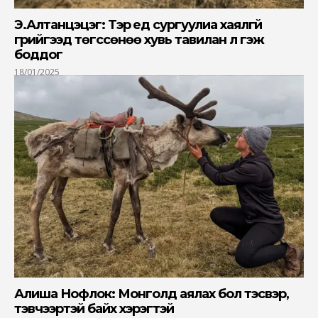
Э.Алтанцэцэг: Тэр үед сургуулиа хаялгүй
гүрийгээд төгссөнөө хувь тавилан л гэж
боддог
18/01/2025
Алиша Нофлок: Монголд аялах бол тэсвэр,
тэвчээртэй байх хэрэгтэй